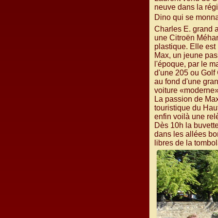
neuve dans la régi
Dino qui se monnay
Charles E. grand a
une Citroën Méhari
plastique. Elle est
Max, un jeune pas
l'époque, par le m
d'une 205 ou Golf
au fond d'une gran
voiture «moderne»
La passion de Max 
touristique du Hau
enfin voilà une re
Dès 10h la buvett
dans les allées bo
libres de la tombo