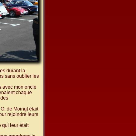
es durant la
s sans oublier les
is avec mon oncle
venaient chaque
 des
G. de Moingt était
ur rejoindre leurs
qui leur était