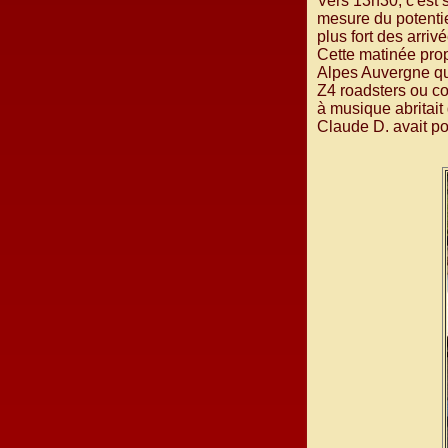
Vers 13h30, c'est 
mesure du potentie
plus fort des arriv
Cette matinée pro
Alpes Auvergne qui
Z4 roadsters ou co
à musique abritait
Claude D. avait po