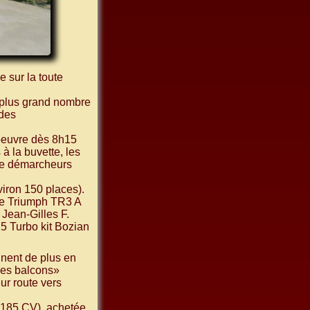
 sur la toute
n plus grand nombre
 des
oeuvre dès 8h15
 à la buvette, les
 de démarcheurs
viron 150 places).
rbe Triumph TR3 A
Jean-Gilles F.
5 Turbo kit Bozian
nnent de plus en
des balcons»
ur route vers
 185 CV), achetée