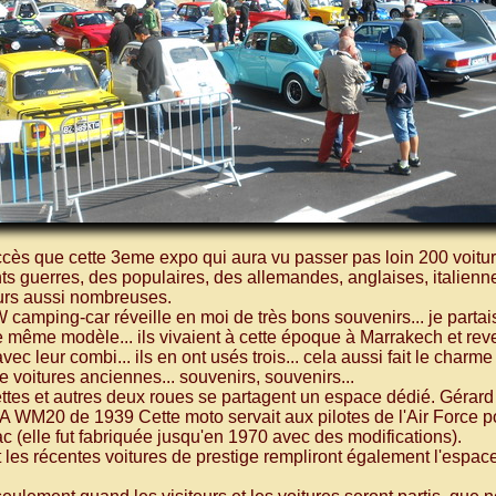
ès que cette 3eme expo qui aura vu passer pas loin 200 voitur
s guerres, des populaires, des allemandes, anglaises, italienne
urs aussi nombreuses.
camping-car réveille en moi de très bons souvenirs... je parta
e même modèle... ils vivaient à cette époque à Marrakech et re
c leur combi... ils en ont usés trois... cela aussi fait le charme
voitures anciennes... souvenirs, souvenirs...
tes et autres deux roues se partagent un espace dédié. Gérard 
WM20 de 1939 Cette moto servait aux pilotes de l'Air Force po
ac (elle fut fabriquée jusqu'en 1970 avec des modifications).
 les récentes voitures de prestige rempliront également l'espace 