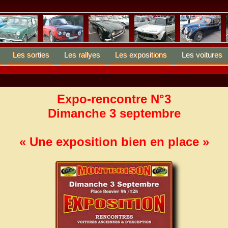
Les sorties
Les rallyes
Les expositions
Les voitures
Expo-rencontre N°3
Dimanche 3 septembre
« Une exposition bien en place »