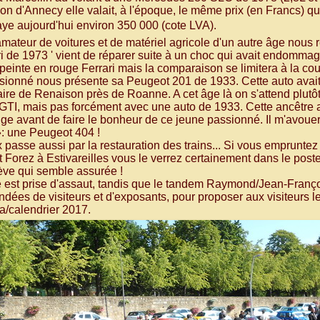
on d'Annecy elle valait, à l'époque, le même prix (en Francs) qu
e aujourd'hui environ 350 000 (cote LVA).
mateur de voitures et de matériel agricole d'un autre âge nous r
 de 1973 ' vient de réparer suite à un choc qui avait endommag
 peinte en rouge Ferrari mais la comparaison se limitera à la cou
sionné nous présente sa Peugeot 201 de 1933. Cette auto avait
aire de Renaison près de Roanne. A cet âge là on s'attend plutôt 
 GTI, mais pas forcément avec une auto de 1933. Cette ancêtre
ge avant de faire le bonheur de ce jeune passionné. Il m'avoue
: une Peugeot 404 !
passe aussi par la restauration des trains... Si vous empruntez u
t Forez à Estivareilles vous le verrez certainement dans le poste
lève qui semble assurée !
e est prise d'assaut, tandis que le tandem Raymond/Jean-Franç
ndées de visiteurs et d'exposants, pour proposer aux visiteurs 
la/calendrier 2017.