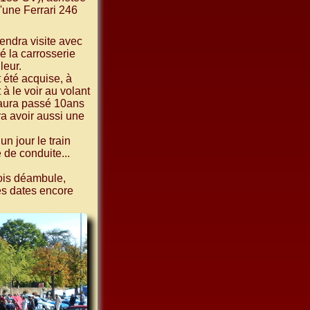
'une Ferrari 246
endra visite avec
é la carrosserie
leur.
 été acquise, à
à le voir au volant
 aura passé 10ans
ra avoir aussi une
n jour le train
 de conduite...
ois déambule,
les dates encore