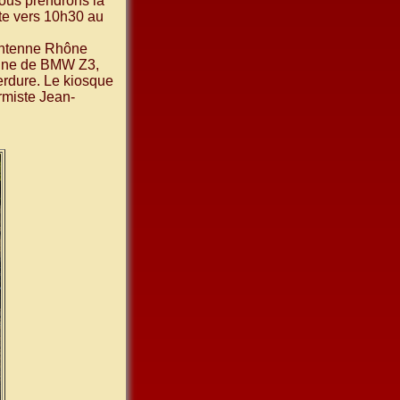
nous prendrons la
ite vers 10h30 au
antenne Rhône
taine de BMW Z3,
erdure. Le kiosque
rmiste Jean-