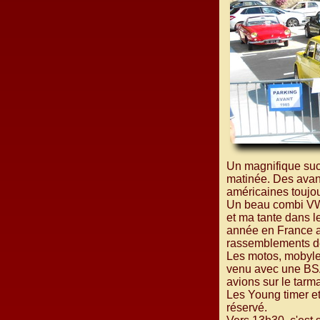
Un magnifique succ
matinée. Des avant
américaines toujo
Un beau combi VW 
et ma tante dans l
année en France ave
rassemblements de 
Les motos, mobylet
venu avec une BSA 
avions sur le tarm
Les Young timer et
réservé.