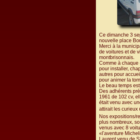
Ce dimanche 3 sept
nouvelle place Bo
Merci à la municip
de voitures et de 
montbrisonnais.
Comme à chaque e
pour installer, cha
autres pour accuei
pour animer la t
Le beau temps est 
Des adhérents prés
1961 de 102 cv, el
était venu avec u
attirait les curieux
Nos expositions/re
plus nombreux, so
venus avec 8 voitu
«l'aventure Michel
Laurent venu de S