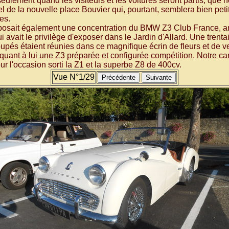
seulement quand les visiteurs et les voitures seront partis, que 
l de la nouvelle place Bouvier qui, pourtant, semblera bien pet
ées.
posait également une concentration du BMW Z3 Club France, 
 avait le privilège d'exposer dans le Jardin d'Allard. Une tren
upés étaient réunies dans ce magnifique écrin de fleurs et de v
 quant à lui une Z3 préparée et configurée compétition. Notre ca
ur l'occasion sorti la Z1 et la superbe Z8 de 400cv.
Vue N°1/29
Précédente
Suivante