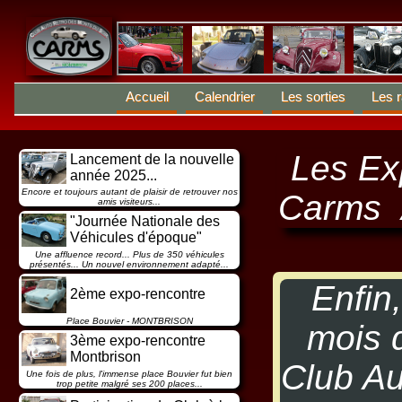
Accueil
Calendrier
Les sorties
Les r
Les Ex
Lancement de la nouvelle
année 2025...
Encore et toujours autant de plaisir de retrouver nos
Carms 
amis visiteurs...
"Journée Nationale des
Véhicules d'époque"
Une affluence record... Plus de 350 véhicules
présentés... Un nouvel environnement adapté...
Enfin
2ème expo-rencontre
Place Bouvier - MONTBRISON
mois d
3ème expo-rencontre
Montbrison
Club Au
Une fois de plus, l'immense place Bouvier fut bien
trop petite malgré ses 200 places...