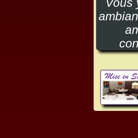
Vous 
ambian
am
con