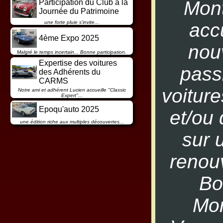
Mont
Participation du Club à la
Journée du Patrimoine
une forte pluie s'invite...
accu
4ème Expo 2025
nou
Malgré le temps incertain... Bonne participation.
Expertise des voitures
pass
des Adhérents du
CARMS
voitur
Notre ami et adhérent Lucien accueille "Classic
Expert"...
Epoqu'auto 2025
et/ou 
une édition riche aux multiples découvertes...
sur 
renou
Bo
Mon