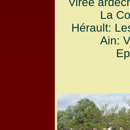
Virée ardéc
La Co
Hérault: Le
Ain: 
Ep