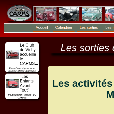
Accueil
Calendrier
Les sorties
Les r
Les sortie
Le Club
de Vichy
accueille
le
CARMS...
Grand merci pour une
journée pleine d'amitiés.
"Les
Les activité
Enfants
Avant
Tout"
M
Participation "timide" du
CARMS