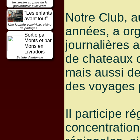
Immersion au pays de la
gastronomie excellente
"Les enfants
Notre Club, a
avant tout"
Une journée conviviale, pleine
années, a org
de partages...
Sortie par
Monts et par
journalières 
Mons en
Livradois
de chateaux o
Balade d'automne
mais aussi de
des voyages p
Il participe r
concentratio