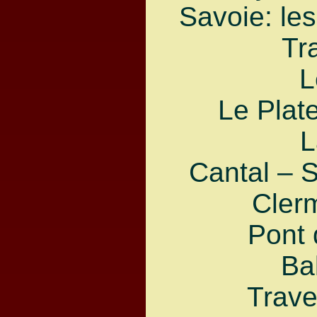
Savoie: le
Tr
L
Le Plat
L
Cantal – 
Cler
Pont 
Ba
Trave