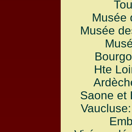
Tou
Musée d
Musée des
Musé
Bourgo
Hte Loi
Ardèche
Saone et 
Vaucluse:
Emb