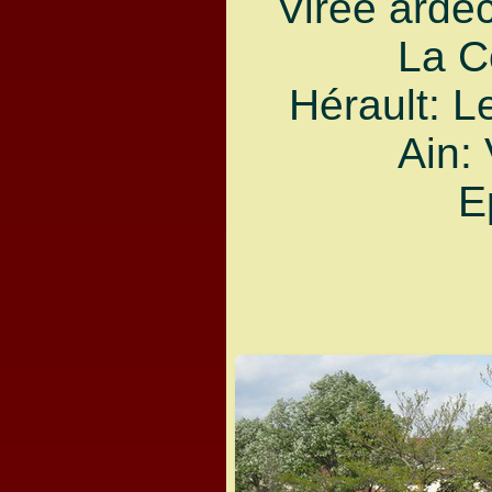
Virée ardé
La C
Hérault: L
Ain:
E