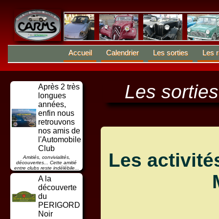
Accueil
Calendrier
Les sorties
Les r
Les sortie
Après 2 très
longues
années,
enfin nous
retrouvons
nos amis de
l'Automobile
Club
Les activit
Amitiés, convivialités,
découvertes... Cette amitié
entre clubs reste indélébile...
A la
découverte
du
PERIGORD
Noir