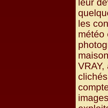
leur d
quelqu
les con
météo 
photog
maison
VRAY, 
clichés
compte
images