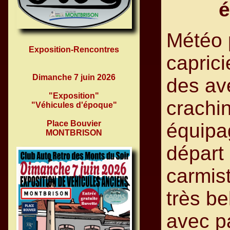
é
Météo 
Exposition-Rencontres
capric
Dimanche 7 juin 2026
des av
"Exposition"
crachin
"Véhicules d'époque"
Place Bouvier
équipa
MONTBRISON
départ
carmis
très be
avec p