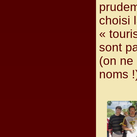
prude
choisi 
« tour
sont pa
(on ne 
noms !