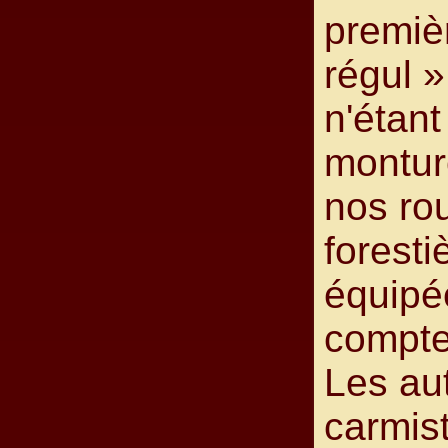
premiè
régul »
n'étant
montur
nos ro
forest
équipé
compte
Les au
carmis