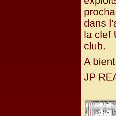
exploit
procha
dans l'
la cle
club.
A bient
JP RE