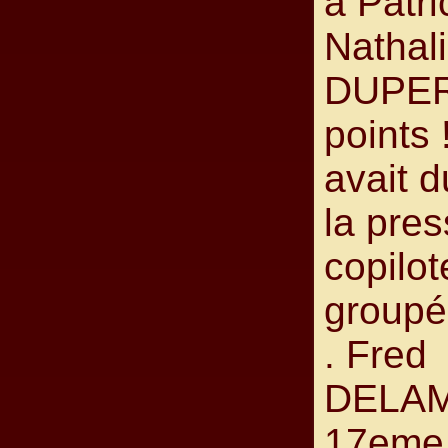
à Patri
Nathal
DUPER
points 
avait d
la pres
copilote
groupé
. Fred
DELA
17eme