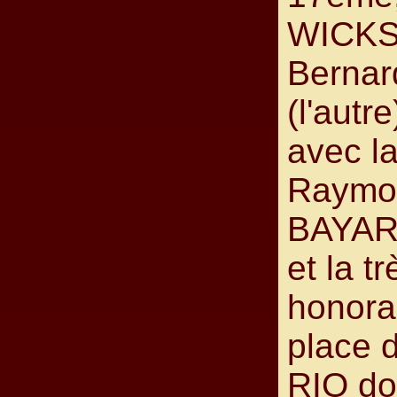
WICKS
Berna
(l'autr
avec la
Raymo
BAYAR
et la tr
honora
place 
RIO don