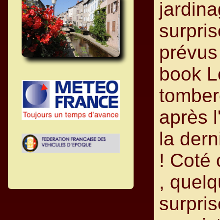
jardin
surpri
prévus
book L
tomber
après l
la dern
! Coté
, quel
surpris