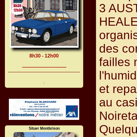
3 AUS
HEALE
organis
des co
8h30 - 12h00
failles
-----------------------------
l'humid
-----------------------------------------------------------
et rep
¨
au cas
Noiret
Quelqu
Situer Montbrison