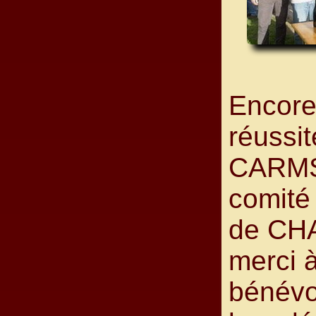
Encore
réussit
CARMS
comité
de CH
merci 
bénévo