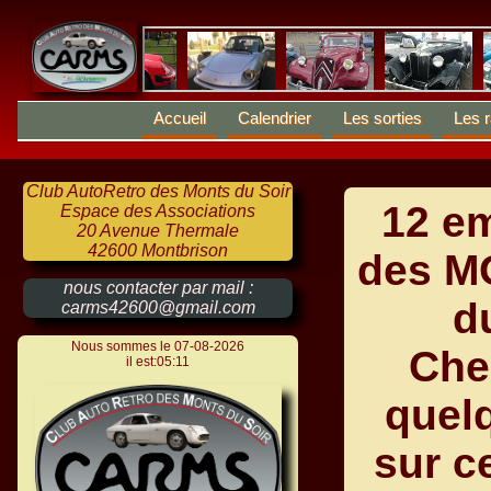
Accueil
Calendrier
Les sorties
Les r
Club AutoRetro des Monts du Soir
12 e
Espace des Associations
20 Avenue Thermale
42600 Montbrison
des 
nous contacter par mail :
d
carms42600@gmail.com
Nous sommes le 07-08-2026
Che
il est:05:11
quel
sur c