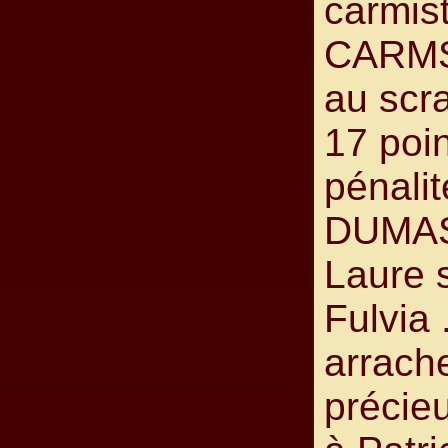
carmist
CARMS
au scr
17 poi
pénali
DUMAS 
Laure 
Fulvia .
arrache
précie