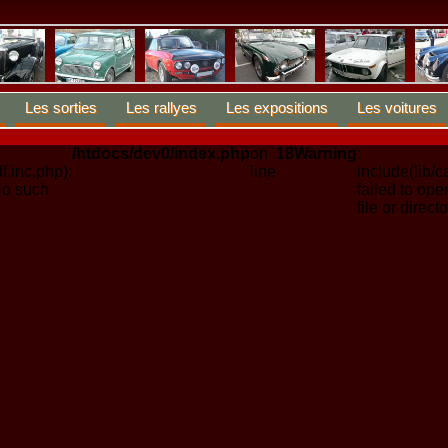
Les sorties
Les rallyes
Les expositions
Les voitures
/htdocs/dev0/index.php
on
18
Warning
:
f.inc.php):
line
include(lib/c
No such
failed to op
file or directo