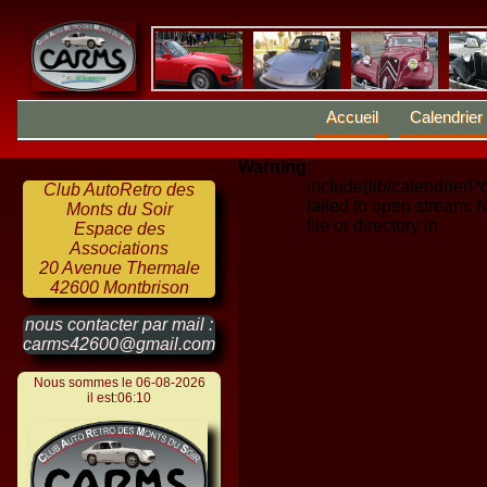
Accueil
Calendrier
Warning
:
include(lib/calendrierPd
Club AutoRetro des
failed to open stream: 
Monts du Soir
file or directory in
Espace des
Associations
20 Avenue Thermale
42600 Montbrison
nous contacter par mail :
carms42600@gmail.com
Nous sommes le 06-08-2026
il est:06:10