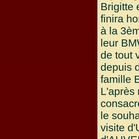
Brigitte 
finira h
à la 3è
leur BM
de tout v
depuis d
famille
L'après 
consacr
le souha
visite 