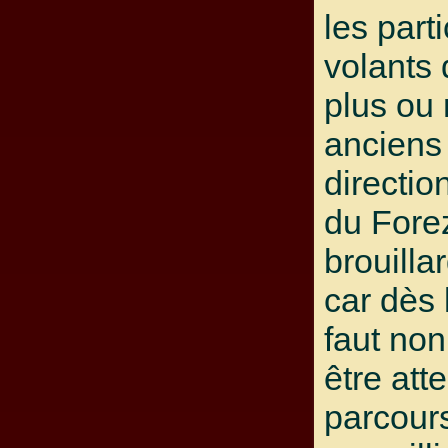
les part
volants 
plus ou
anciens 
directio
du Forez
brouilla
car dès 
faut no
être atte
parcour