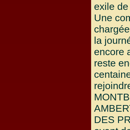
exile de
Une co
chargée 
la journ
encore 
reste e
centain
rejoindr
MONTBR
AMBERT
DES P