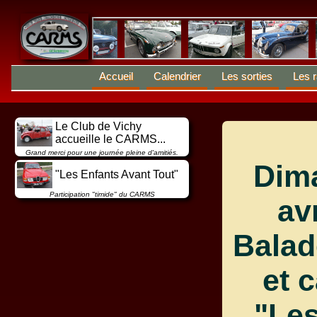
Accueil
Calendrier
Les sorties
Les r
Le Club de Vichy
accueille le CARMS...
Grand merci pour une journée pleine d'amitiés.
Dim
"Les Enfants Avant Tout"
Participation "timide" du CARMS
av
Balad
et c
"Les