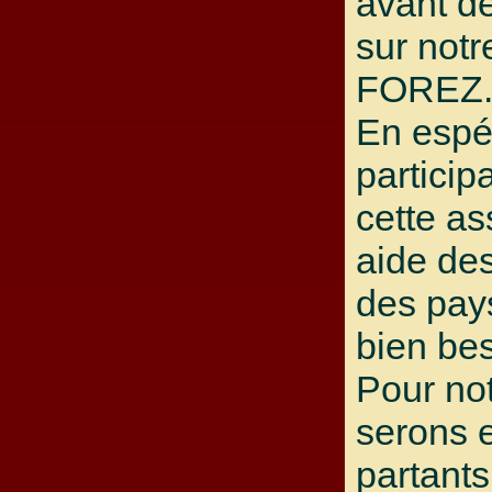
avant d
sur notr
FOREZ
En espé
particip
cette as
aide de
des pays
bien bes
Pour not
serons 
partant