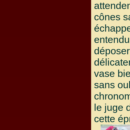
attenden
cônes s
échappe
entendu 
déposer
délicat
vase bie
sans oub
chronom
le juge 
cette ép