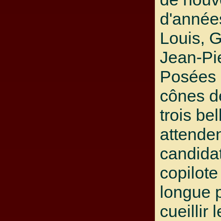
d'année
Louis, G
Jean-Pie
Posées 
cônes de
trois bel
attenden
candidat
copilote
longue p
cueillir 