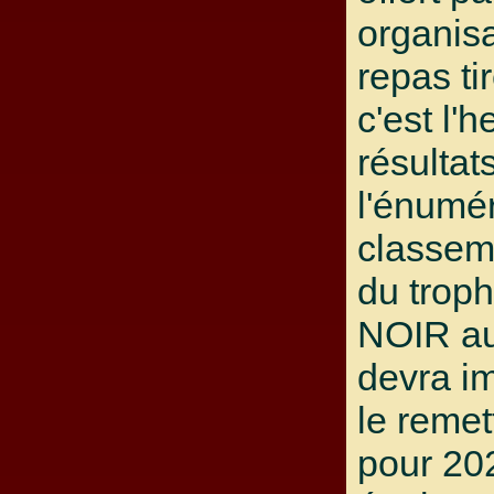
organisa
repas ti
c'est l'
résultat
l'énumé
classem
du trop
NOIR au
devra i
le remet
pour 20