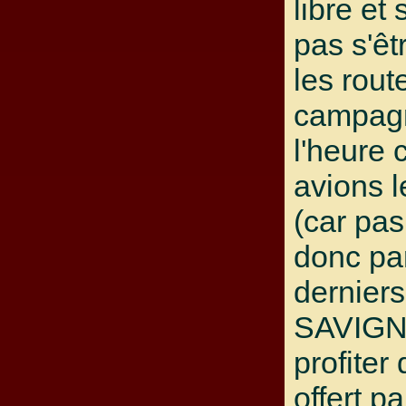
libre et
pas s'êt
les rout
campagn
l'heure 
avions 
(car pa
donc par
derniers
SAVIGN
profiter
offert pa