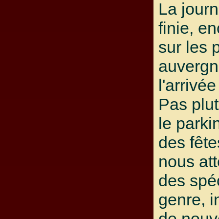
La journ
finie, e
sur les 
auvergn
l'arriv
Pas plut
le parki
des fête
nous att
des spéc
genre, i
de nouv