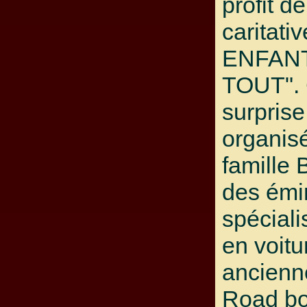
profit de
caritati
ENFAN
TOUT". 
surprise
organisé
famille
des émi
spéciali
en voitu
ancienn
Road bo