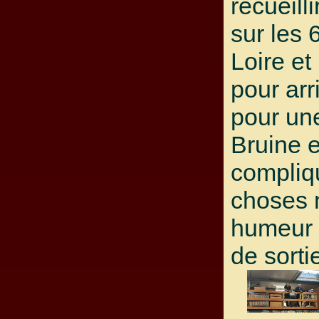
recueill
sur les
Loire e
pour ar
pour un
Bruine e
compliq
choses 
humeur e
de sorti