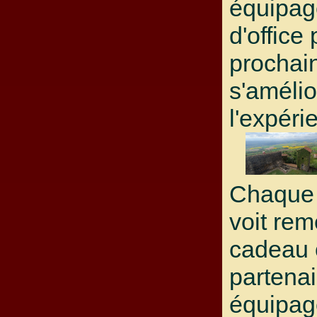
équipage
d'office
prochain
s'amélio
l'expéri
Chaque 
voit rem
cadeau o
partenai
équipa