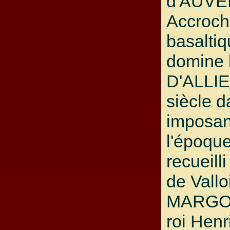
d'AUVE
Accroch
basaltiq
domine 
D'ALLI
siècle 
imposan
l'époq
recueill
de Vallo
MARGOT
roi Henr