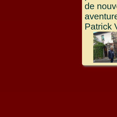
de nouv
aventur
Patrick 