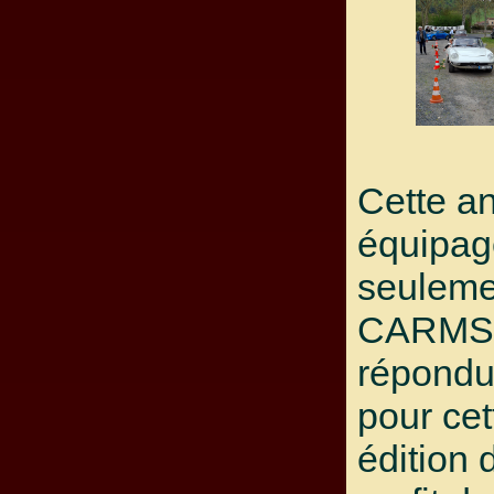
Cette a
équipag
seuleme
CARMS 
répondu
pour ce
édition 