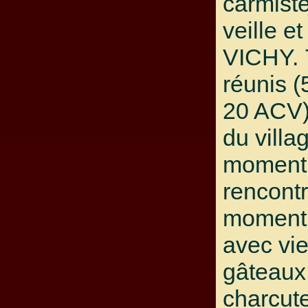
carmiste
veille e
VICHY. 
réunis 
20 ACV)
du villa
moment
rencontr
moment 
avec vie
gâteaux
charcute