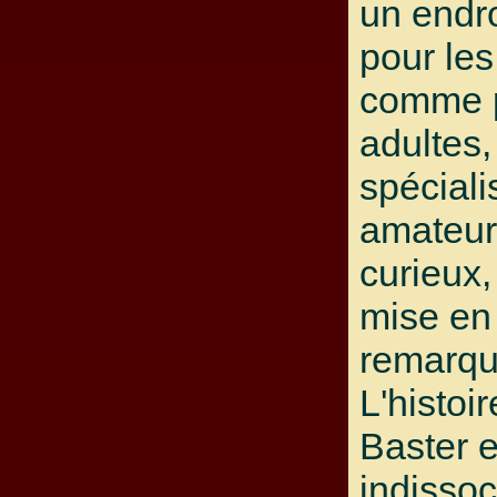
un endro
pour les
comme p
adultes,
spéciali
amateurs
curieux,
mise en
remarqu
L'histoi
Baster e
indissoc