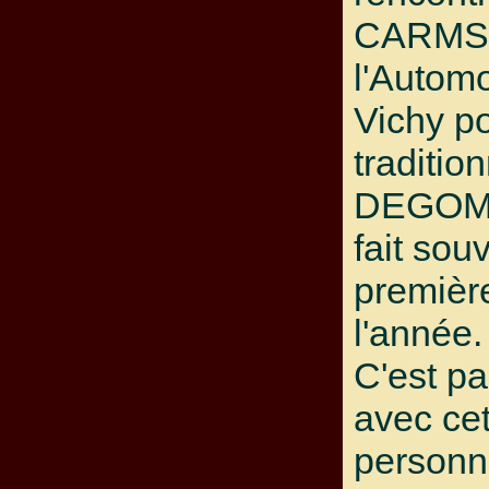
CARMS 
l'Autom
Vichy po
tradition
DEGOM
fait sou
première
l'année.
C'est pa
avec ce
personn