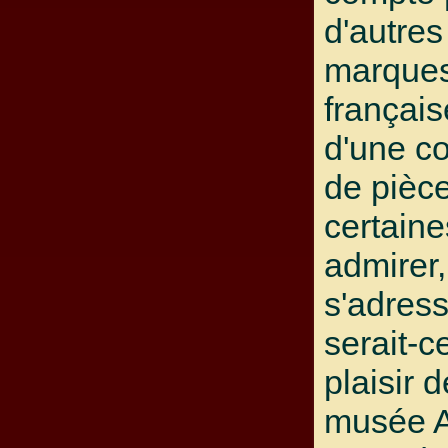
d'autre
marques
français
d'une c
de pièce
certain
admirer
s'adress
serait-c
plaisir 
musée A