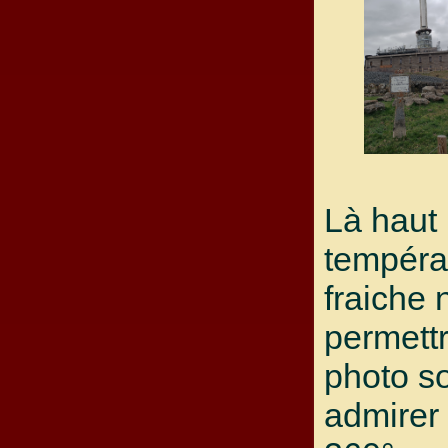
Là haut 
tempéra
fraiche 
permettr
photo so
admirer