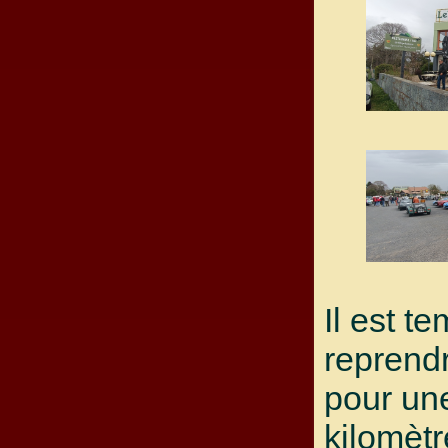
Il est t
reprendr
pour une
kilomètr