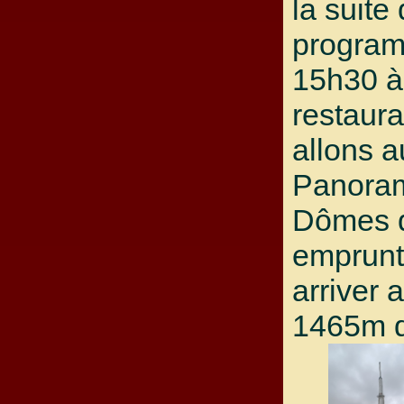
la suite
progra
15h30 à
restaura
allons a
Panora
Dômes 
emprunt
arriver
1465m d'