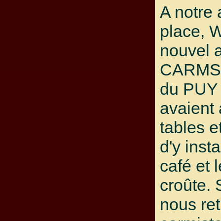
A notre 
place, W
nouvel 
CARMS,
du PUY
avaient
tables e
d'y inst
café et 
croûte. 
nous re