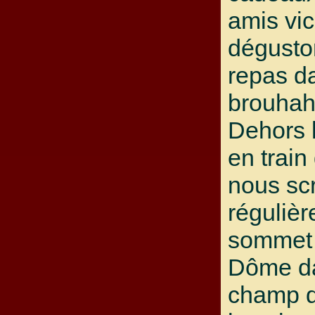
amis vi
dégusto
repas d
brouhaha
Dehors 
en train
nous sc
régulièr
sommet 
Dôme da
champ d