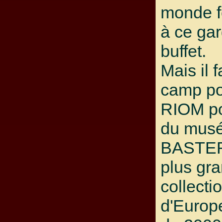
monde f
à ce ga
buffet.
Mais il f
camp po
RIOM pou
du mus
BASTER
plus gr
collecti
d'Europ