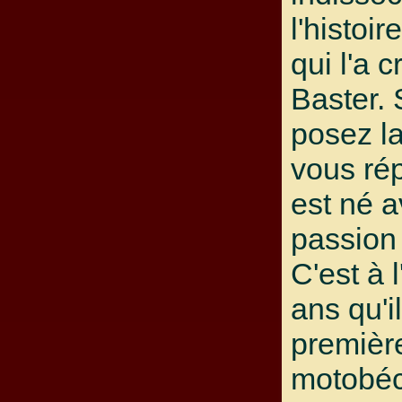
l'histoi
qui l'a 
Baster. 
posez la
vous rép
est né a
passion
C'est à 
ans qu'i
premièr
motobé