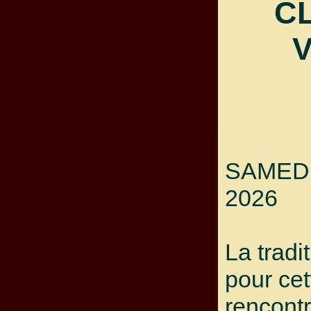
C
SAMEDI
2026
La tradi
pour ce
rencontr