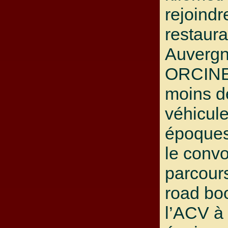
rejoindr
restaura
Auvergn
ORCINE
moins d
véhicule
époque
le convo
parcours
road bo
l’ACV à