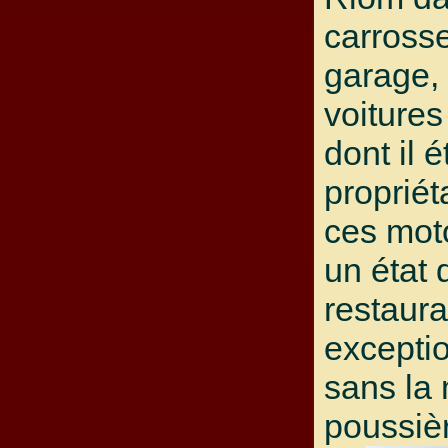
carrosse
garage,
voitures
dont il é
propriét
ces mot
un état 
restaura
exceptio
sans la
poussiè