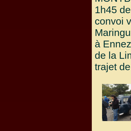
1h45 de
convoi v
Maringue
à Ennez
de la L
trajet d