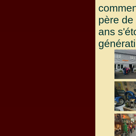
commenc
père de 
ans s'éto
générat