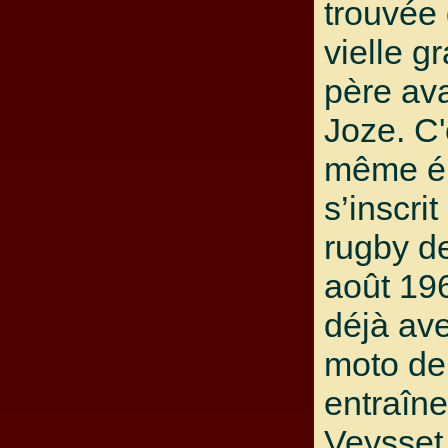
trouvée
vielle g
père ava
Joze. C'
même ép
s’inscri
rugby d
août 19
déjà ave
moto de
entraîn
Veysset