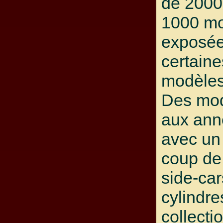
de 2000
1000 mo
exposée
certaine
modèles
Des mod
aux ann
avec un 
coup de
side-car
cylindre
collecti