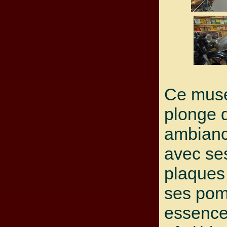
Ce mus
plonge 
ambianc
avec ses
plaques
ses pom
essence.