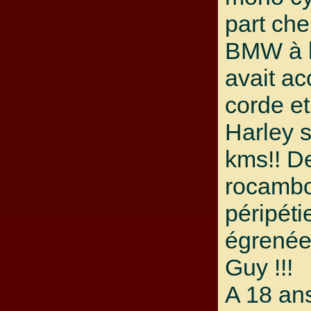
part ch
BMW à l
avait a
corde et
Harley s
kms!! De
rocambo
péripéti
égrenées
Guy !!!
A 18 ans