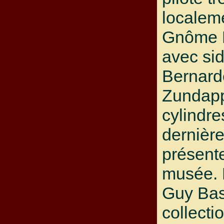
localem
Gnôme 
avec sid
Bernard
Zundap
cylindre
dernièr
présent
musée. P
Guy Bast
collectio