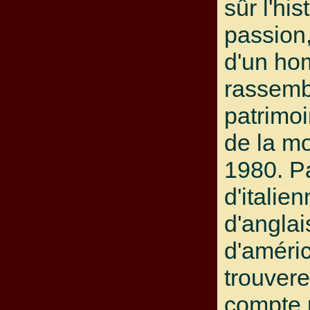
sûr l'his
passion,
d'un h
rassemb
patrimoi
de la m
1980. P
d'italie
d'angla
d'améri
trouvere
compte 