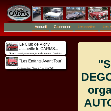
Accueil
Calendrier
Les sorties
Les r
Le Club de Vichy
accueille le CARMS...
Grand merci pour une journée pleine d'amitiés.
"
"Les Enfants Avant Tout"
Participation "timide" du CARMS
DEG
orga
AUT