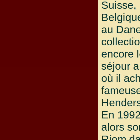
Suisse, I
Belgiqu
au Dane
collecti
encore l
séjour a
où il ac
fameuse
Henders
En 1992
alors s
Riom dan