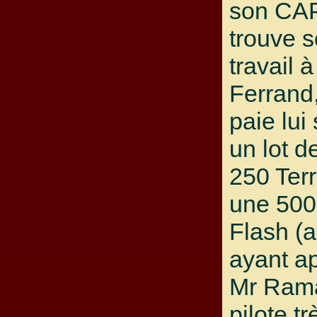
son CAP
trouve 
travail 
Ferrand
paie lui
un lot d
250 Terr
une 500
Flash (
ayant a
Mr Ram
pilote t