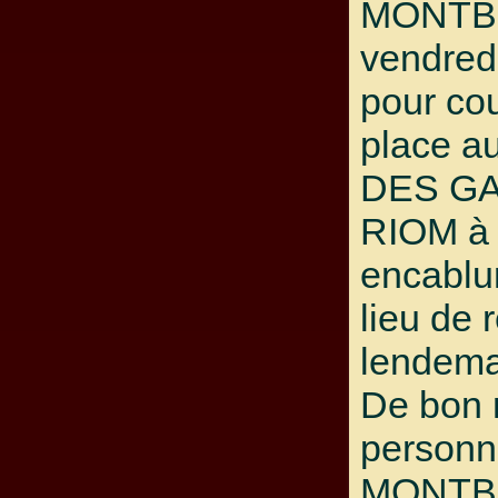
MONTBR
vendred
pour co
place 
DES G
RIOM à 
encablu
lieu de 
lendema
De bon 
personn
MONTBR