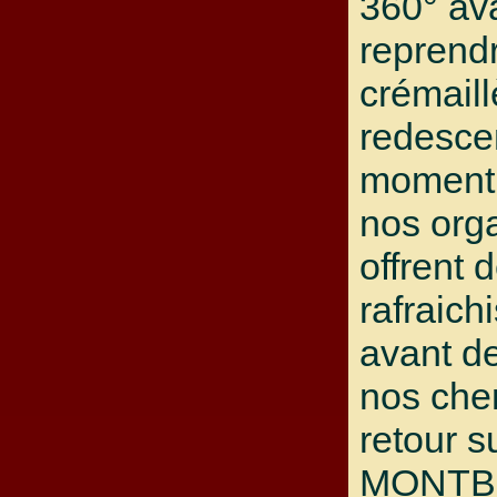
360° av
reprendr
crémaill
redesce
moment 
nos org
offrent 
rafraic
avant d
nos che
retour s
MONTB