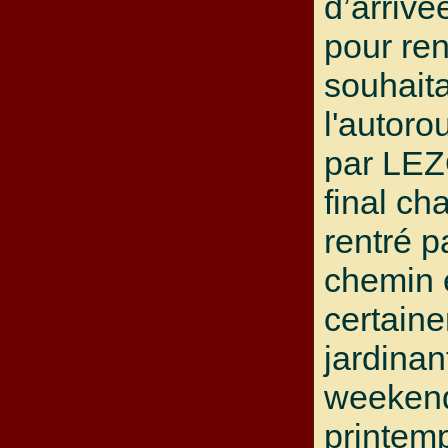
d’arrivé
pour ren
souhait
l'autoro
par LE
final ch
rentré p
chemin 
certain
jardinan
weeken
printemp