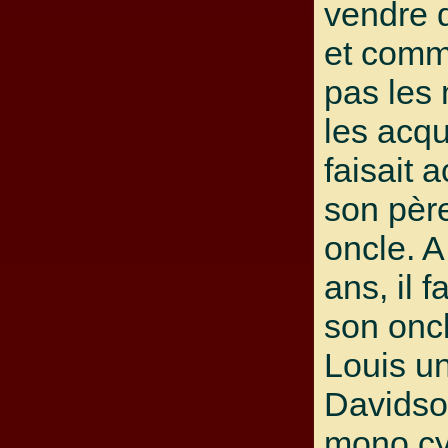
vendre 
et comme
pas les
les acqué
faisait 
son pèr
oncle. A
ans, il f
son oncl
Louis u
Davidso
mono cyl