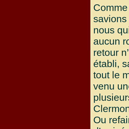
Comme 
savions
nous qui
aucun r
retour n
établi, 
tout le 
venu un
plusieur
Clermon
Ou refai