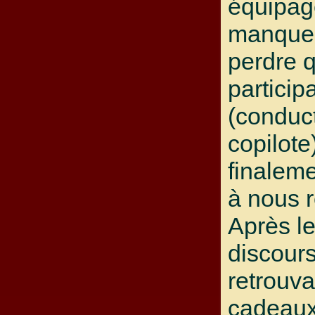
équipag
manquer
perdre 
particip
(conduc
copilote
finaleme
à nous r
Après le
discour
retrouvai
cadeaux 